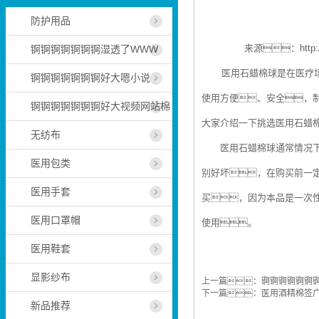
防护用品
来源：
http
锕锕锕锕锕锕锕湿透了WWW
医用石蜡棉球是在医疗场所
锕锕锕锕锕锕锕好大嗯小说
使用方便、安全，
锕锕锕锕锕锕锕好大视频网站棉
大家介绍一下挑选医用石蜡
无纺布
医用石蜡棉球通常情况下是
医用包类
别好坏，在购买前一
医用手套
买，因为本品是一次
医用口罩帽
使用。
医用鞋套
显影纱布
上一篇：
锕锕锕锕锕锕
下一篇：
医用酒精棉签
新品推荐