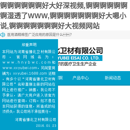
锕锕锕锕锕锕好大好深视频,锕锕锕锕锕锕
锕湿透了WWW,锕锕锕锕锕锕锕好大嗯小
说,锕锕锕锕锕锕锕好大视频网站
医用酒精棉签广泛应用的原因是什么？
锕锕锕锕锕锕锕好大视频网站棉和一般的棉花有什么区别？
锕锕锕锕锕锕锕好大视频网站棉和化妆棉有什么区别？
医用石蜡棉球的购买方法介绍
医用碘伏棉签能够加速伤口愈合
网站首页
关于锕锕锕锕锕
产品中心
新闻动态
锕好大好深视频