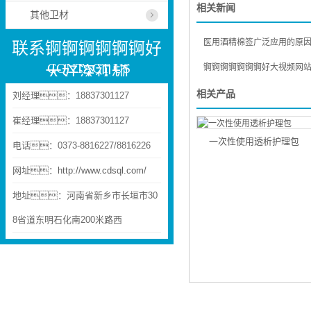
相关新闻
其他卫材
医用酒精棉签广泛应用的原因是什
联系锕锕锕锕锕锕好
CONTACT US
锕锕锕锕锕锕锕好大视频网站棉和化妆棉
大好深视频
相关产品
刘经理：18837301127
崔经理：18837301127
一次性使用透析护理包
电话：0373-8816227/8816226
网址：
http://www.cdsql.com/
地址：河南省新乡市长垣市30
8省道东明石化南200米路西